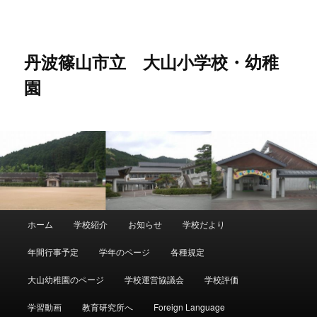
メ
イ
ン
コ
丹波篠山市立 大山小学校・幼稚
ン
園
テ
ン
ツ
へ
移
動
メ
ホーム
学校紹介
お知らせ
学校だより
イ
ン
年間行事予定
学年のページ
各種規定
メ
ニ
大山幼稚園のページ
学校運営協議会
学校評価
ュ
ー
学習動画
教育研究所へ
Foreign Language