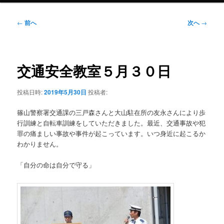
投
←
前へ
次へ
→
稿
ナ
ビ
ゲ
交通安全教室５月３０日
ー
シ
投稿日時:
2019年5月30日
投稿者:
ョ
ン
篠山警察署交通課の三戸森さんと大山駐在所の友永さんにより歩
行訓練と自転車訓練をしていただきました。最近、交通事故や犯
罪の痛ましい事故や事件が起こっています。いつ身近に起こるか
わかりません。
「自分の命は自分で守る」