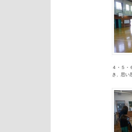
４・５・
き、思い