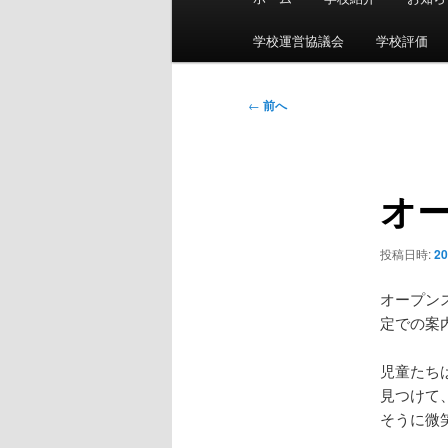
イ
ン
学校運営協議会
学校評価
メ
ニ
投
←
前へ
ュ
稿
ー
ナ
ビ
オ
ゲ
ー
シ
投稿日時:
2
ョ
ン
オープン
定での案
児童たち
見つけて
そうに微