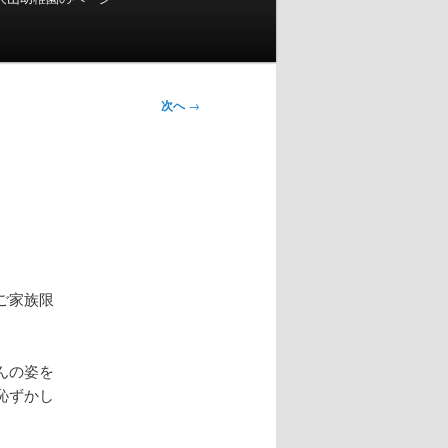
次へ
→
ご家族限
んの姿を
恥ずかし