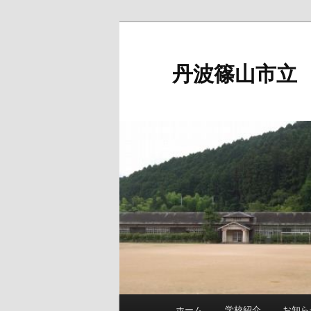
メ
イ
ン
丹波篠山市立
コ
ン
テ
ン
ツ
へ
移
動
メ
ホーム
学校紹介
お知ら