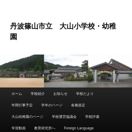
メ
イ
ン
コ
丹波篠山市立 大山小学校・幼稚
ン
園
テ
ン
ツ
へ
移
動
メ
ホーム
学校紹介
お知らせ
学校だより
イ
ン
年間行事予定
学年のページ
各種規定
メ
ニ
大山幼稚園のページ
学校運営協議会
学校評価
ュ
ー
学習動画
教育研究所へ
Foreign Language