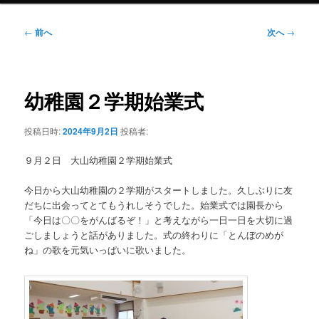
投
←
前へ
次へ
→
稿
ナ
ビ
ゲ
幼稚園２学期始業式
ー
シ
投稿日時:
2024年9月2日
投稿者:
ョ
ン
９月２日 大山幼稚園２学期始業式
今日から大山幼稚園の２学期がスタートしました。久しぶりに友
だちに出会ってとてもうれしそうでした。始業式では園長から
「今日は〇〇をがんばるぞ！」と考えながら一日一日を大切に過
ごしましょうと話がありました。式の終わりに「とんぼのめが
ね」の歌を元気いっぱいに歌いました。