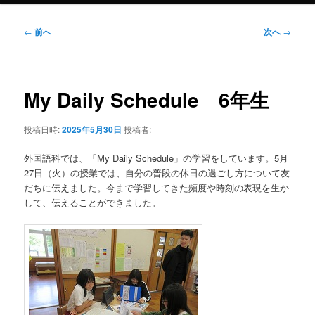
投
←
前へ
次へ
→
稿
ナ
ビ
ゲ
My Daily Schedule 6年生
ー
シ
投稿日時:
2025年5月30日
投稿者:
ョ
ン
外国語科では、「My Daily Schedule」の学習をしています。5月
27日（火）の授業では、自分の普段の休日の過ごし方について友
だちに伝えました。今まで学習してきた頻度や時刻の表現を生か
して、伝えることができました。