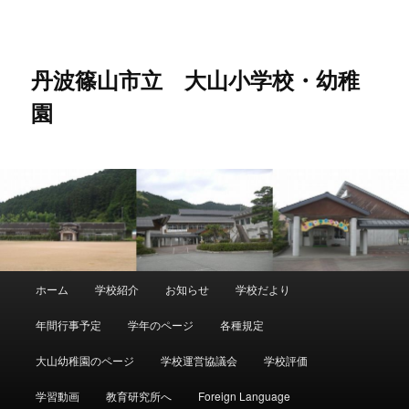
メ
イ
ン
コ
丹波篠山市立 大山小学校・幼稚
ン
園
テ
ン
ツ
へ
移
動
メ
ホーム
学校紹介
お知らせ
学校だより
イ
ン
年間行事予定
学年のページ
各種規定
メ
ニ
大山幼稚園のページ
学校運営協議会
学校評価
ュ
ー
学習動画
教育研究所へ
Foreign Language