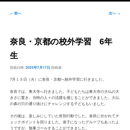
投
←
前へ
次へ
→
稿
ナ
ビ
ゲ
奈良・京都の校外学習 6年
ー
シ
生
ョ
ン
投稿日時:
2025年7月17日
投稿者:
7月１５日（火）に奈良・京都へ校外学習に行きました。
奈良では、東大寺へ行きました。子どもたちは東大寺の大仏の大
きさに驚き、当時の人々の活躍を感じることができました。大仏
の鼻の穴の通り抜けにチャレンジする子どももいました。
その後は、楽しみにしていた班別行動でした。各班に分かれてチ
ェックポイントを回りました。迷子になったグループもあったよ
うですが、無事ゴールすることができました。