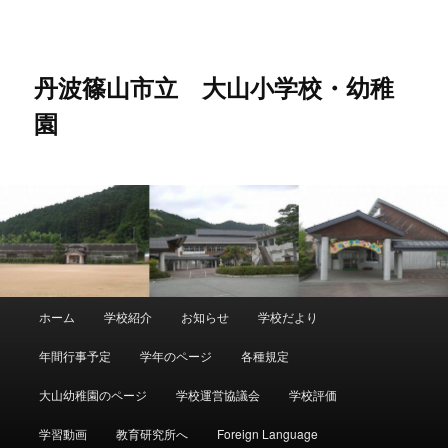
メ
イ
ン
コ
丹波篠山市立 大山小学校・幼稚
ン
園
テ
ン
ツ
へ
移
動
メ
ホーム
学校紹介
お知らせ
学校だより
イ
ン
年間行事予定
学年のページ
各種規定
メ
ニ
大山幼稚園のページ
学校運営協議会
学校評価
ュ
ー
学習動画
教育研究所へ
Foreign Language