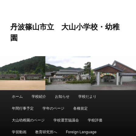
メ
イ
ン
コ
丹波篠山市立 大山小学校・幼稚
ン
園
テ
ン
ツ
へ
移
動
メ
ホーム
学校紹介
お知らせ
学校だより
イ
ン
年間行事予定
学年のページ
各種規定
メ
ニ
大山幼稚園のページ
学校運営協議会
学校評価
ュ
ー
学習動画
教育研究所へ
Foreign Language