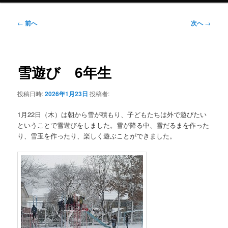
投
←
前へ
次へ
→
稿
ナ
ビ
ゲ
雪遊び 6年生
ー
シ
投稿日時:
2026年1月23日
投稿者:
ョ
ン
1月22日（木）は朝から雪が積もり、子どもたちは外で遊びたい
ということで雪遊びをしました。雪が降る中、雪だるまを作った
り、雪玉を作ったり、楽しく遊ぶことができました。