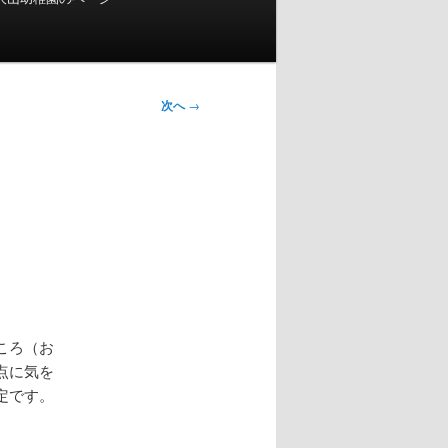
次へ
→
ころ（お
点に気を
定です。