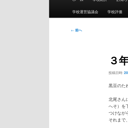
イ
ン
学校運営協議会
学校評価
メ
ニ
投
←
前へ
ュ
稿
ー
ナ
ビ
３
ゲ
ー
シ
投稿日時:
2
ョ
ン
黒豆のた
北尾さん
へそ）を
つけなが
それまで