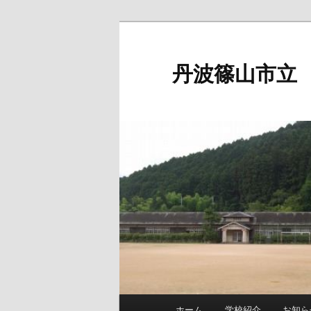
メ
イ
ン
丹波篠山市立
コ
ン
テ
ン
ツ
へ
移
動
メ
ホーム
学校紹介
お知ら