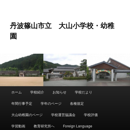
メ
イ
ン
コ
丹波篠山市立 大山小学校・幼稚
ン
園
テ
ン
ツ
へ
移
動
メ
ホーム
学校紹介
お知らせ
学校だより
イ
ン
年間行事予定
学年のページ
各種規定
メ
ニ
大山幼稚園のページ
学校運営協議会
学校評価
ュ
ー
学習動画
教育研究所へ
Foreign Language