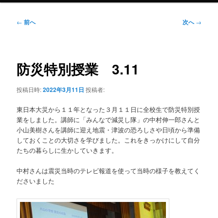
投
←
前へ
次へ
→
稿
ナ
ビ
ゲ
防災特別授業 3.11
ー
シ
投稿日時:
2022年3月11日
投稿者:
ョ
ン
東日本大災から１１年となった３月１１日に全校生で防災特別授
業をしました。講師に「みんなで減災し隊」の中村伸一郎さんと
小山美樹さんを講師に迎え地震・津波の恐ろしさや日頃から準備
しておくことの大切さを学びました。これをきっかけにして自分
たちの暮らしに生かしていきます。
中村さんは震災当時のテレビ報道を使って当時の様子を教えてく
ださいました