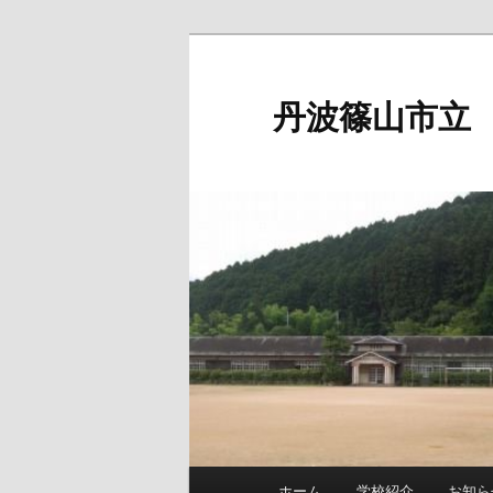
メ
イ
ン
丹波篠山市立
コ
ン
テ
ン
ツ
へ
移
動
メ
ホーム
学校紹介
お知ら