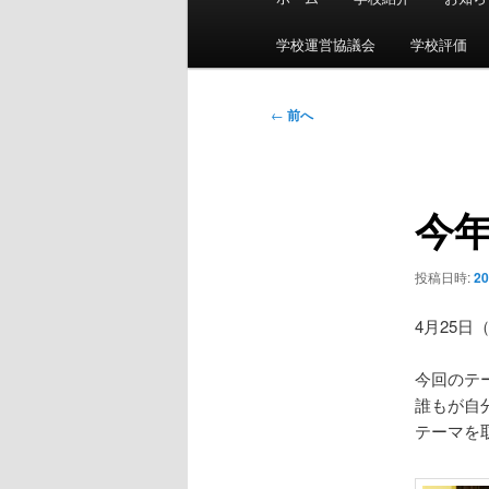
イ
ン
学校運営協議会
学校評価
メ
ニ
投
←
前へ
ュ
稿
ー
ナ
ビ
今
ゲ
ー
シ
投稿日時:
2
ョ
ン
4月25
今回のテ
誰もが自
テーマを