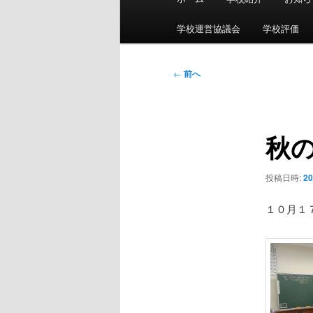
イ
ン
学校運営協議会
学校評価
メ
ニ
投
←
前へ
ュ
稿
ー
ナ
ビ
秋
ゲ
ー
シ
投稿日時:
2
ョ
ン
１０月１