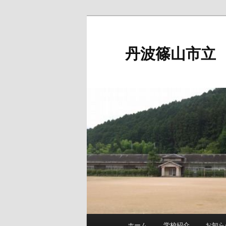
メ
イ
ン
丹波篠山市立
コ
ン
テ
ン
ツ
へ
移
動
メ
ホーム
学校紹介
お知ら