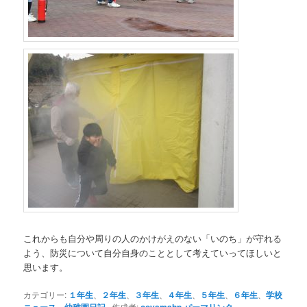
これからも自分や周りの人のかけがえのない「いのち」が守れる
よう、防災について自分自身のこととして考えていってほしいと
思います。
カテゴリー:
１年生
、
２年生
、
３年生
、
４年生
、
５年生
、
６年生
、
学校
ニュース
、
幼稚園日記
作成者:
ooyamahp
パーマリンク