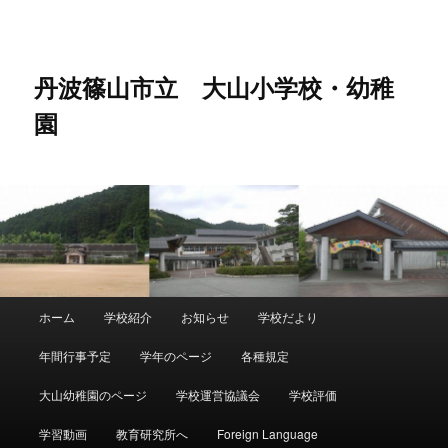
メ
イ
ン
コ
丹波篠山市立 大山小学校・幼稚
ン
園
テ
ン
ツ
へ
移
動
メ
ホーム
学校紹介
お知らせ
学校だより
イ
ン
年間行事予定
学年のページ
各種規定
メ
ニ
大山幼稚園のページ
学校運営協議会
学校評価
ュ
ー
学習動画
教育研究所へ
Foreign Language