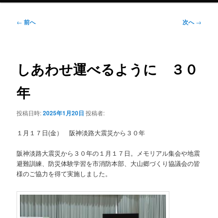
投
←
前へ
次へ
→
稿
ナ
ビ
ゲ
しあわせ運べるように ３０
ー
シ
年
ョ
ン
投稿日時:
2025年1月20日
投稿者:
１月１７日(金） 阪神淡路大震災から３０年
阪神淡路大震災から３０年の１月１７日。メモリアル集会や地震
避難訓練、防災体験学習を市消防本部、大山郷づくり協議会の皆
様のご協力を得て実施しました。