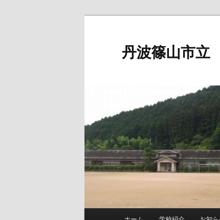
メ
イ
ン
丹波篠山市立
コ
ン
テ
ン
ツ
へ
移
動
メ
ホーム
学校紹介
お知ら