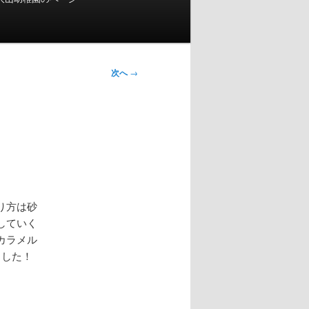
次へ
→
り方は砂
していく
カラメル
ました！