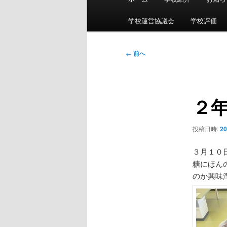
イ
ン
学校運営協議会
学校評価
メ
ニ
投
←
前へ
ュ
稿
ー
ナ
ビ
２
ゲ
ー
シ
投稿日時:
2
ョ
ン
３月１０
糖にほん
のか興味