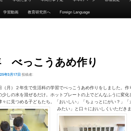
学習動画
教育研究所へ
Foreign Language
年 べっこうあめ作り
025年3月17日
投稿者:
日（月）２年生で生活科の学習でべっこうあめ作りをしました。作
の少しの水を混ぜるだけ。ホットプレートの上でどんなふうに変化
津々に見つめる子どもたち。「おいしい」「ちょっとにがい？」「
みたい」と口々においしくいただき