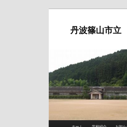
メ
イ
ン
丹波篠山市立
コ
ン
テ
ン
ツ
へ
移
動
メ
ホーム
学校紹介
お知ら