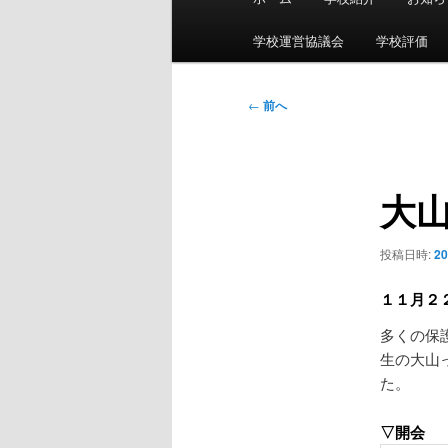
イ
ン
学校運営協議会
学校評価
メ
ニ
投
←
前へ
ュ
稿
ー
ナ
ビ
大
ゲ
ー
シ
投稿日時:
2
ョ
ン
１１月２
多くの保
生の大山
た。
▽開会