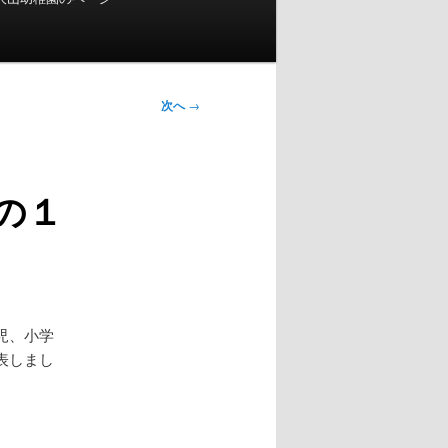
次へ
→
の１
児、小学
表しまし