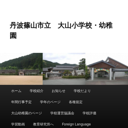
メ
サ
イ
ブ
ン
コ
コ
ン
丹波篠山市立 大山小学校・幼稚
ン
テ
園
テ
ン
ン
ツ
ツ
へ
へ
移
移
動
動
メ
ホーム
学校紹介
お知らせ
学校だより
イ
ン
年間行事予定
学年のページ
各種規定
メ
ニ
大山幼稚園のページ
学校運営協議会
学校評価
ュ
ー
学習動画
教育研究所へ
Foreign Language