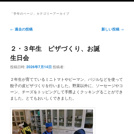
「
学年のページ
」カテゴリーアーカイブ
投
←
過去の投稿
新しい投稿
→
稿
ナ
２・３年生 ピザづくり、お誕
ビ
ゲ
生日会
ー
シ
投稿日時:
2026年7月14日
投稿者:
ョ
ン
２年生が育てているミニトマトやピーマン、バジルなどを使って
餃子の皮ピザづくりを行いました。野菜以外に、ソーセージやコ
ーン、チーズをトッピングして手際よくクッキングることができ
ました。とてもおいしくできました。