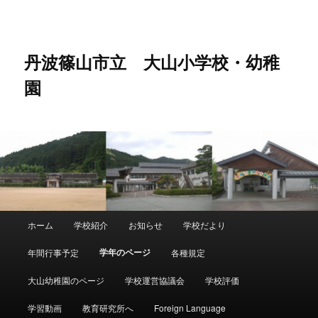
メ
サ
イ
ブ
ン
コ
コ
ン
丹波篠山市立 大山小学校・幼稚
ン
テ
園
テ
ン
ン
ツ
ツ
へ
へ
移
移
動
動
メ
ホーム
学校紹介
お知らせ
学校だより
イ
ン
学年のページ
年間行事予定
各種規定
メ
ニ
大山幼稚園のページ
学校運営協議会
学校評価
ュ
ー
学習動画
教育研究所へ
Foreign Language