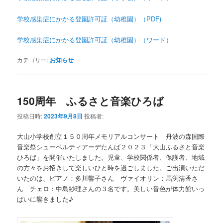
学校感染症にかかる登園許可証（幼稚園）（PDF)
学校感染症にかかる登園許可証（幼稚園）（ワード）
カテゴリー:
お知らせ
150周年 ふるさと音楽ひろば
投稿日時:
2023年9月8日
投稿者:
大山小学校創立１５０周年メモリアルコンサート 丹波の森国際
音楽祭シューベルティアーデたんば２０２３「大山ふるさと音楽
ひろば」を開催いたしました。児童、学校関係者、保護者、地域
の方々をお招きして楽しいひと時を過ごしました。ご出演いただ
いたのは、ピアノ：多川響子さん ヴァイオリン：馬渕清香さ
ん チェロ：中島紗理さんの３名です。美しい音色が体力館いっ
ぱいに響きました♪