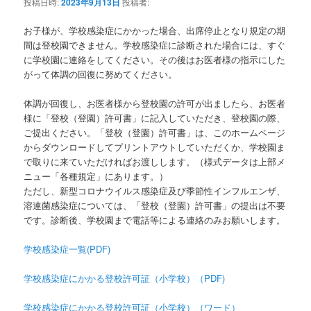
投稿日時:
2023年9月13日
投稿者:
お子様が、学校感染症にかかった場合、出席停止となり規定の期
間は登校園できません。学校感染症に診断された場合には、すぐ
に学校園に連絡をしてください。その後はお医者様の指示にした
がって体調の回復に努めてください。
体調が回復し、お医者様から登校園の許可が出ましたら、お医者
様に「登校（登園）許可書」に記入していただき、登校園の際、
ご提出ください。「登校（登園）許可書」は、このホームページ
からダウンロードしてプリントアウトしていただくか、学校園ま
で取りに来ていただければお渡しします。（様式データは上部メ
ニュー「各種規定」にあります。）
ただし、新型コロナウイルス感染症及び季節性インフルエンザ、
溶連菌感染症については、「登校（登園）許可書」の提出は不要
です。診断後、学校園まで電話等による連絡のみお願いします。
学校感染症一覧(PDF)
学校感染症にかかる登校許可証（小学校）（PDF)
学校感染症にかかる登校許可証（小学校）（ワード）