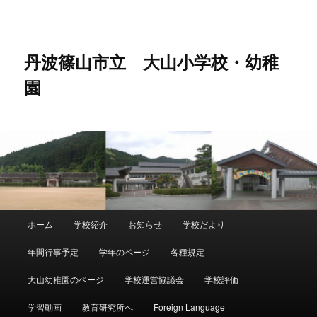
メ
サ
イ
ブ
ン
コ
コ
ン
丹波篠山市立 大山小学校・幼稚
ン
テ
園
テ
ン
ン
ツ
ツ
へ
へ
移
移
動
動
メ
ホーム
学校紹介
お知らせ
学校だより
イ
ン
年間行事予定
学年のページ
各種規定
メ
ニ
大山幼稚園のページ
学校運営協議会
学校評価
ュ
ー
学習動画
教育研究所へ
Foreign Language