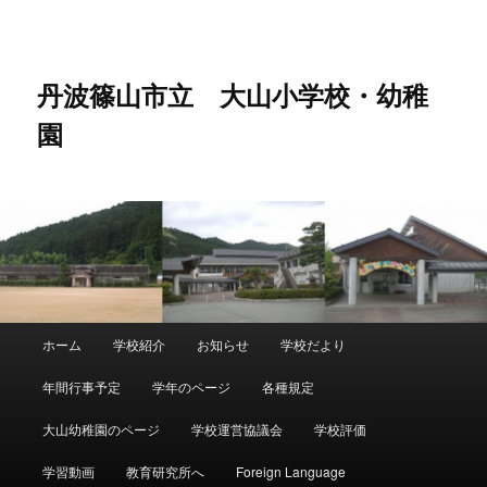
メ
サ
イ
ブ
ン
コ
コ
ン
丹波篠山市立 大山小学校・幼稚
ン
テ
園
テ
ン
ン
ツ
ツ
へ
へ
移
移
動
動
メ
ホーム
学校紹介
お知らせ
学校だより
イ
ン
年間行事予定
学年のページ
各種規定
メ
ニ
大山幼稚園のページ
学校運営協議会
学校評価
ュ
ー
学習動画
教育研究所へ
Foreign Language