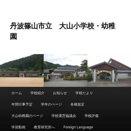
メ
サ
イ
ブ
ン
コ
コ
ン
丹波篠山市立 大山小学校・幼稚
ン
テ
園
テ
ン
ン
ツ
ツ
へ
へ
移
移
動
動
メ
ホーム
学校紹介
お知らせ
学校だより
イ
ン
年間行事予定
学年のページ
各種規定
メ
ニ
大山幼稚園のページ
学校運営協議会
学校評価
ュ
ー
学習動画
教育研究所へ
Foreign Language