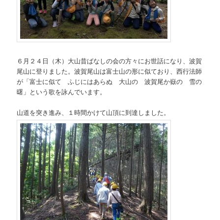
６月２４日（木）大山昔ばなしの会の方々にお世話になり、波賀
尾山に登りました。波賀尾山は富士山の形に似ており、西行法師
が「富士に似て ふじにはあらぬ 大山の 波賀尾か嶽の 雪の
曙」という歌を詠んでいます。
山道を突き進み、１時間かけて山頂に到達しました。