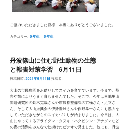
ご協力いただきました皆様、本当にありがとうございました。
カテゴリー:
５年生
、
６年生
丹波篠山に住む野生動物の生態
と獣害対策学習 6月11日
投稿日時:
2021年6月11日
投稿者:
大山の市民農園をお借りしてスイカを育てています。今まで、獣
害や菌によりうまく育ちませんでした。そこで、今年は里地里山
問題研究所の鈴木克哉さんや市農都整備課の京極さん・足立さ
ん、そして大山振興会の伊勢隆雄さんや俣野孝一さんにも協力を
していただきながらのスイカづくりが始まりました。今日は、大
山にやってくるアライグマ・タヌキ・ハクビシン・アナグマなど
の夜の活動をみんなで仕掛けたビデオで見ました。他にも、丹波