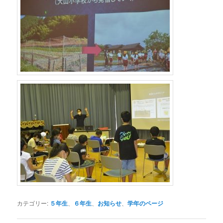
カテゴリー:
５年生
、
６年生
、
お知らせ
、
学年のページ