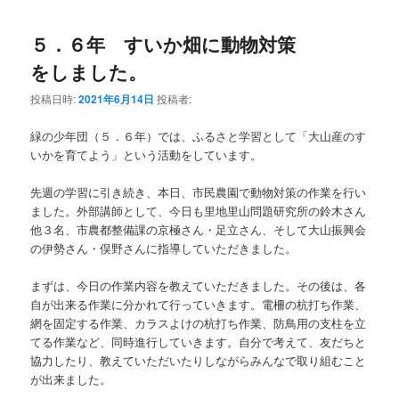
５．６年 すいか畑に動物対策
をしました。
投稿日時:
2021年6月14日
投稿者:
緑の少年団（５．６年）では、ふるさと学習として「大山産のす
いかを育てよう」という活動をしています。
先週の学習に引き続き、本日、市民農園で動物対策の作業を行い
ました。外部講師として、今日も里地里山問題研究所の鈴木さん
他３名、市農都整備課の京極さん・足立さん、そして大山振興会
の伊勢さん・俣野さんに指導していただきました。
まずは、今日の作業内容を教えていただきました。その後は、各
自が出来る作業に分かれて行っていきます。電柵の杭打ち作業、
網を固定する作業、カラスよけの杭打ち作業、防鳥用の支柱を立
てる作業など、同時進行していきます。自分で考えて、友だちと
協力したり、教えていただいたりしながらみんなで取り組むこと
が出来ました。